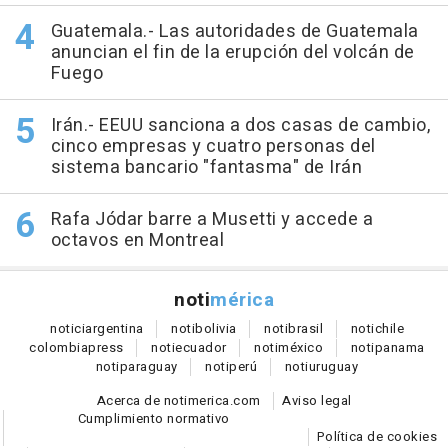
Guatemala.- Las autoridades de Guatemala
anuncian el fin de la erupción del volcán de
Fuego
Irán.- EEUU sanciona a dos casas de cambio,
cinco empresas y cuatro personas del
sistema bancario "fantasma" de Irán
Rafa Jódar barre a Musetti y accede a
octavos en Montreal
noti
mérica
notici
argentina
noti
bolivia
noti
brasil
noti
chile
colombia
press
noti
ecuador
noti
méxico
noti
panama
noti
paraguay
noti
perú
noti
uruguay
Acerca de notimerica.com
Aviso legal
Cumplimiento normativo
Política de cookies