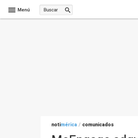
Menú
noti
mérica
/
comunicados