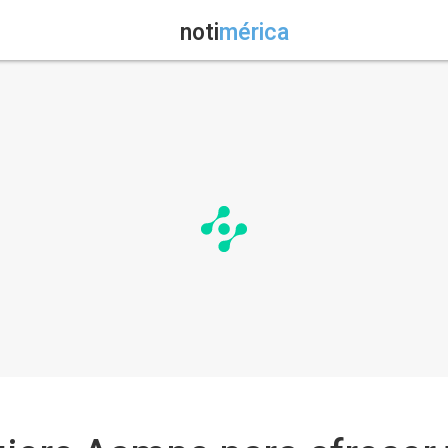
noti
mérica