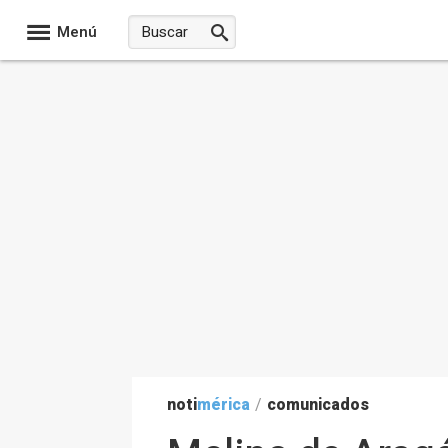
Menú
noti
mérica
/
comunicados