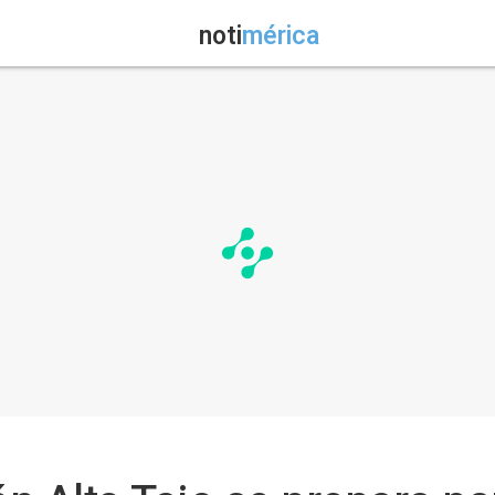
noti
mérica