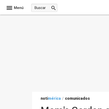
Menú
noti
mérica
/
comunicados