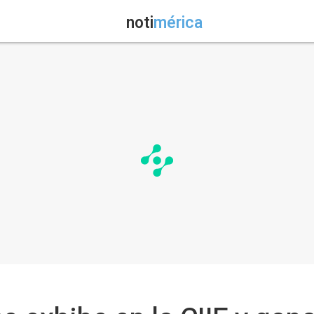
noti
mérica