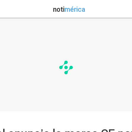
noti
mérica