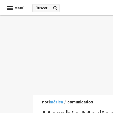
Menú
noti
mérica
/
comunicados