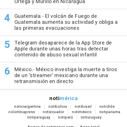
Ortega y Murillo en Nicaragua
Guatemala.- El volcán de Fuego de
Guatemala aumenta su actividad y obliga a
las primeras evacuaciones
Telegram desaparece de la App Store de
Apple durante unas horas tras detectar
contenido de abuso sexual infantil
México.- México investiga la muerte a tiros
de un 'streamer' mexicano durante una
retransmisión en directo
noti
mérica
notici
argentina
noti
bolivia
noti
brasil
noti
chile
colombia
press
noti
ecuador
noti
méxico
noti
panama
noti
paraguay
noti
perú
noti
uruguay
Acerca de notimerica.com
Aviso legal