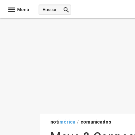
Menú
noti
mérica
/
comunicados