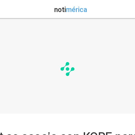
noti
mérica