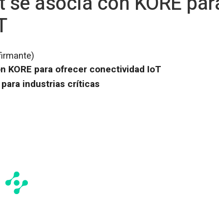
 se asocia con KORE para
T
firmante)
n KORE para ofrecer conectividad IoT
para industrias críticas