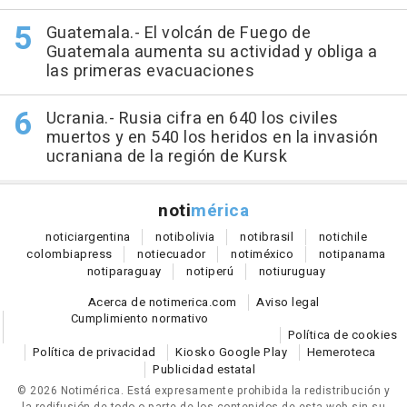
Guatemala.- El volcán de Fuego de
Guatemala aumenta su actividad y obliga a
las primeras evacuaciones
Ucrania.- Rusia cifra en 640 los civiles
muertos y en 540 los heridos en la invasión
ucraniana de la región de Kursk
noti
mérica
notici
argentina
noti
bolivia
noti
brasil
noti
chile
colombia
press
noti
ecuador
noti
méxico
noti
panama
noti
paraguay
noti
perú
noti
uruguay
Acerca de notimerica.com
Aviso legal
Cumplimiento normativo
Política de cookies
Política de privacidad
Kiosko Google Play
Hemeroteca
Publicidad estatal
© 2026 Notimérica.
Está expresamente prohibida la redistribución y
la redifusión de todo o parte de los contenidos de esta web sin su