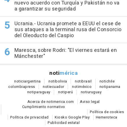
nuevo acuerdo con Turquía y Pakistán no va
a garantizar su seguridad
Ucrania.- Ucrania promete a EEUU el cese de
sus ataques a la terminal rusa del Consorcio
del Oleoducto del Caspio
Maresca, sobre Rodri: "El viernes estará en
Mánchester"
noti
mérica
notici
argentina
noti
bolivia
noti
brasil
noti
chile
colombia
press
noti
ecuador
noti
méxico
noti
panama
noti
paraguay
noti
perú
noti
uruguay
Acerca de notimerica.com
Aviso legal
Cumplimiento normativo
Política de cookies
Política de privacidad
Kiosko Google Play
Hemeroteca
Publicidad estatal