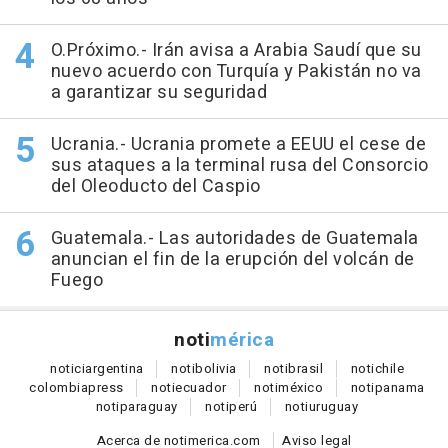
O.Próximo.- Irán avisa a Arabia Saudí que su
nuevo acuerdo con Turquía y Pakistán no va
a garantizar su seguridad
Ucrania.- Ucrania promete a EEUU el cese de
sus ataques a la terminal rusa del Consorcio
del Oleoducto del Caspio
Guatemala.- Las autoridades de Guatemala
anuncian el fin de la erupción del volcán de
Fuego
noti
mérica
notici
argentina
noti
bolivia
noti
brasil
noti
chile
colombia
press
noti
ecuador
noti
méxico
noti
panama
noti
paraguay
noti
perú
noti
uruguay
Acerca de notimerica.com
Aviso legal