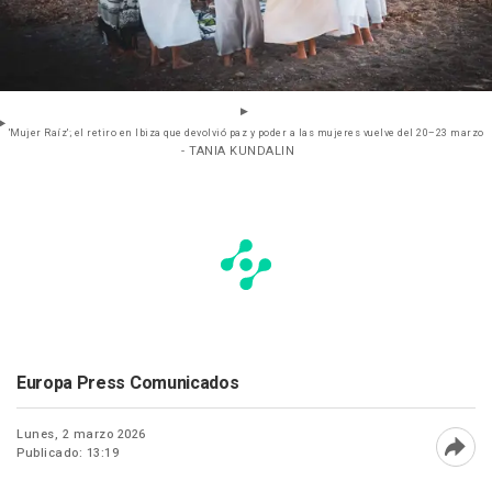
'Mujer Raíz'; el retiro en Ibiza que devolvió paz y poder a las mujeres vuelve del 20–23 marzo
- TANIA KUNDALIN
Europa Press Comunicados
Lunes, 2 marzo 2026
Publicado: 13:19
Abri