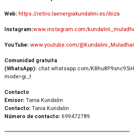
Web:
https://retiro.laenergiakundalini.es/ibiza
Instagram:
www.instagram.com/kundalini_muladh
YouTube:
www.youtube.com/@Kundalini_Muladha
Comunidad gratuita
(WhatsApp):
chat.whatsapp.com/KBhu8P9xnc95i
mode=gi_t
Contacto
Emisor:
Tania Kundalin
Contacto:
Tania Kundalin
Número de contacto:
699472789