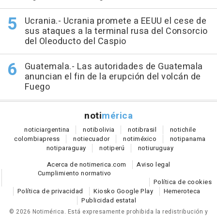
Ucrania.- Ucrania promete a EEUU el cese de
sus ataques a la terminal rusa del Consorcio
del Oleoducto del Caspio
Guatemala.- Las autoridades de Guatemala
anuncian el fin de la erupción del volcán de
Fuego
noti
mérica
notici
argentina
noti
bolivia
noti
brasil
noti
chile
colombia
press
noti
ecuador
noti
méxico
noti
panama
noti
paraguay
noti
perú
noti
uruguay
Acerca de notimerica.com
Aviso legal
Cumplimiento normativo
Política de cookies
Política de privacidad
Kiosko Google Play
Hemeroteca
Publicidad estatal
© 2026 Notimérica.
Está expresamente prohibida la redistribución y