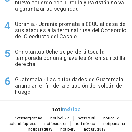
nuevo acuerdo con Turquía y Pakistán no va
a garantizar su seguridad
Ucrania.- Ucrania promete a EEUU el cese de
sus ataques a la terminal rusa del Consorcio
del Oleoducto del Caspio
Christantus Uche se perderá toda la
temporada por una grave lesión en su rodilla
derecha
Guatemala.- Las autoridades de Guatemala
anuncian el fin de la erupción del volcán de
Fuego
noti
mérica
notici
argentina
noti
bolivia
noti
brasil
noti
chile
colombia
press
noti
ecuador
noti
méxico
noti
panama
noti
paraguay
noti
perú
noti
uruguay