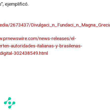
", ejemplificó.
edia/2673437/Divulgaci_n_Fundaci_n_Magna_Grecia
w.prnewswire.com/news-releases/el-
ten-autoridades-italianas-y-brasilenas-
digital-302438549.html