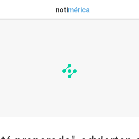
noti
mérica