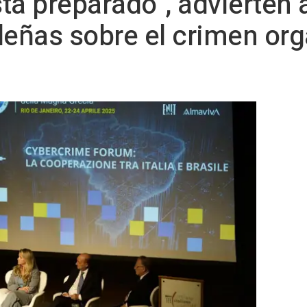
tá preparado", advierten 
sileñas sobre el crimen or