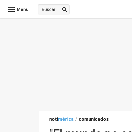
Menú
noti
mérica
/
comunicados