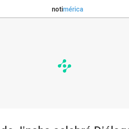
noti
mérica