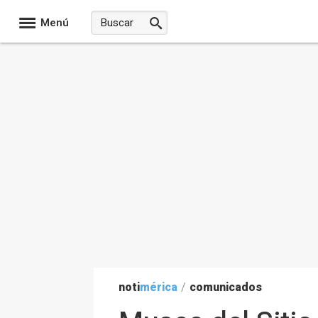
Menú
noti
mérica
/
comunicados