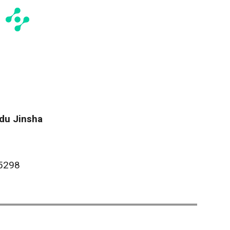
du Jinsha
95298