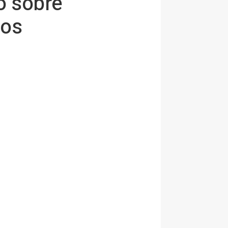
o sobre
ios