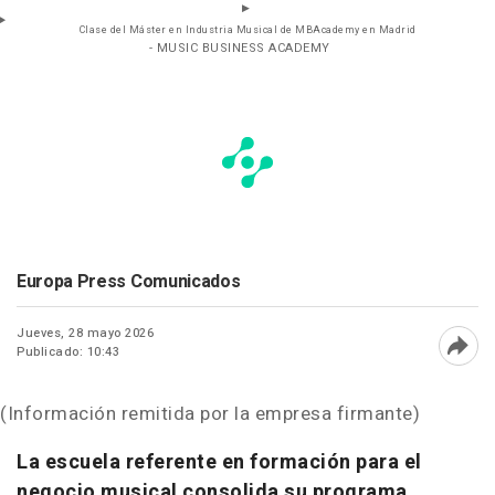
Clase del Máster en Industria Musical de MBAcademy en Madrid
- MUSIC BUSINESS ACADEMY
Europa Press Comunicados
Jueves, 28 mayo 2026
Publicado: 10:43
Abri
(Información remitida por la empresa firmante)
La escuela referente en formación para el
negocio musical consolida su programa