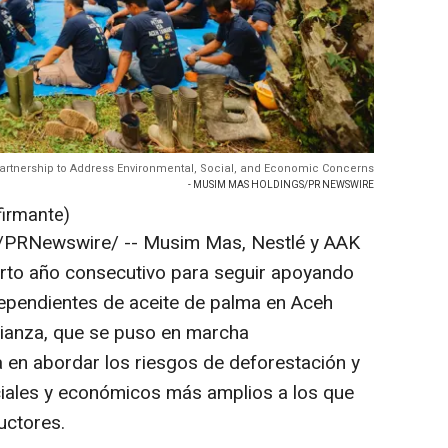
rtnership to Address Environmental, Social, and Economic Concerns
- MUSIM MAS HOLDINGS/PR NEWSWIRE
firmante)
/PRNewswire/ -- Musim Mas, Nestlé y AAK
arto año consecutivo para seguir apoyando
ependientes de aceite de palma en Aceh
alianza, que se puso en marcha
a en abordar los riesgos de deforestación y
ciales y económicos más amplios a los que
uctores.