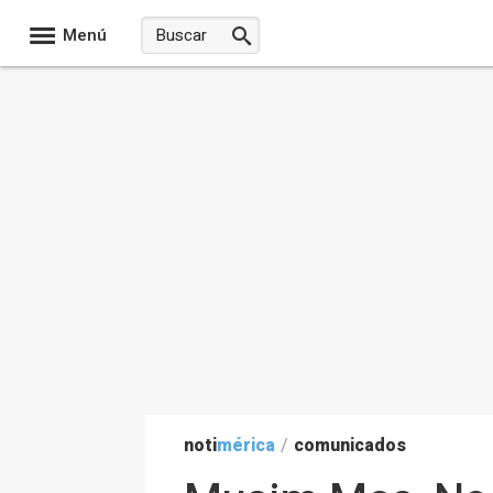
Menú
noti
mérica
/
comunicados