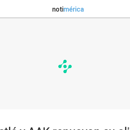
noti
mérica