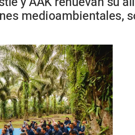
tlé y AAK renuevan su al
nes medioambientales, so