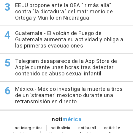
EEUU propone ante la OEA "ir más allá"
contra "la dictadura" del matrimonio de
Ortega y Murillo en Nicaragua
Guatemala.- El volcán de Fuego de
Guatemala aumenta su actividad y obliga a
las primeras evacuaciones
Telegram desaparece de la App Store de
Apple durante unas horas tras detectar
contenido de abuso sexual infantil
México.- México investiga la muerte a tiros
de un 'streamer' mexicano durante una
retransmisión en directo
noti
mérica
notici
argentina
noti
bolivia
noti
brasil
noti
chile