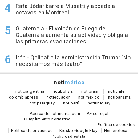
Rafa Jódar barre a Musetti y accede a
octavos en Montreal
Guatemala.- El volcán de Fuego de
Guatemala aumenta su actividad y obliga a
las primeras evacuaciones
Irán.- Qalibaf a la Administración Trump: "No
necesitamos más teatro"
noti
mérica
notici
argentina
noti
bolivia
noti
brasil
noti
chile
colombia
press
noti
ecuador
noti
méxico
noti
panama
noti
paraguay
noti
perú
noti
uruguay
Acerca de notimerica.com
Aviso legal
Cumplimiento normativo
Política de cookies
Política de privacidad
Kiosko Google Play
Hemeroteca
Publicidad estatal