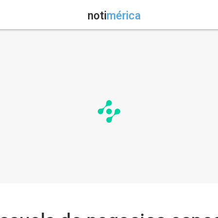
noti
mérica