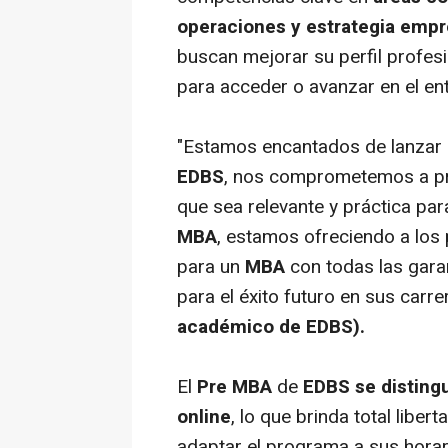
operaciones y estrategia empr
buscan mejorar su perfil profe
para acceder o avanzar en el en
"Estamos encantados de lanzar
EDBS
, nos comprometemos a pro
que sea relevante y práctica par
MBA
, estamos ofreciendo a los
para un
MBA
con todas las garan
para el éxito futuro en sus carre
académico de EDBS).
El
Pre MBA
de
EDBS
se distin
online
,
lo que brinda total liber
adaptar el programa a sus horar