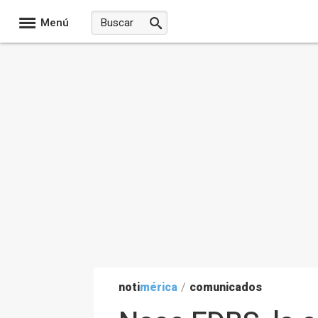
Menú
noti
mérica
/
comunicados