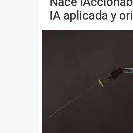
Nace IAccionabl
IA aplicada y or