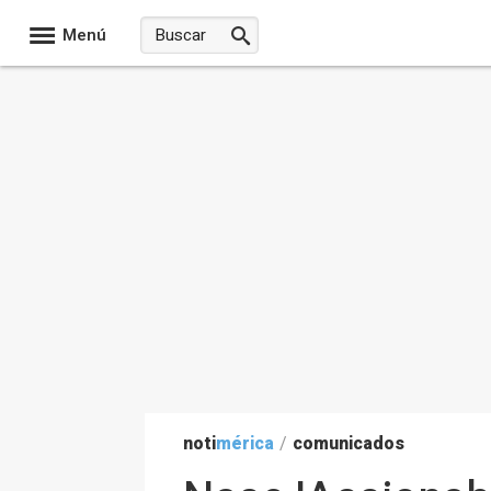
Menú
noti
mérica
/
comunicados