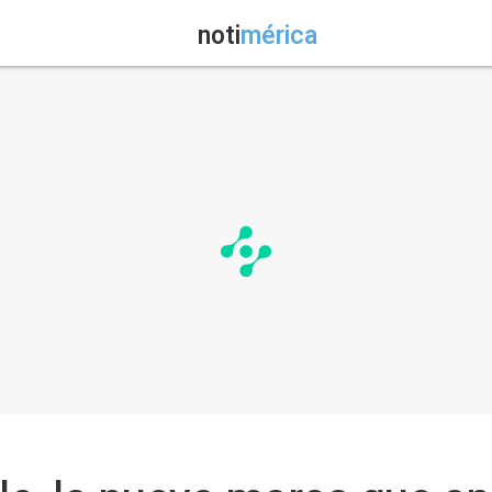
noti
mérica