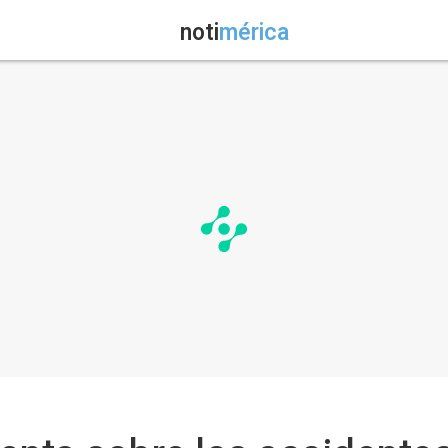
noti
mérica