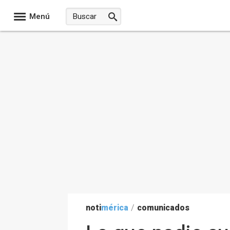
Menú
noti
mérica
/
comunicados