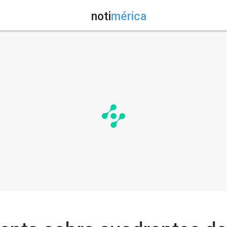
noti
mérica