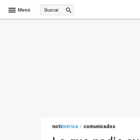
Menú
noti
mérica
/
comunicados