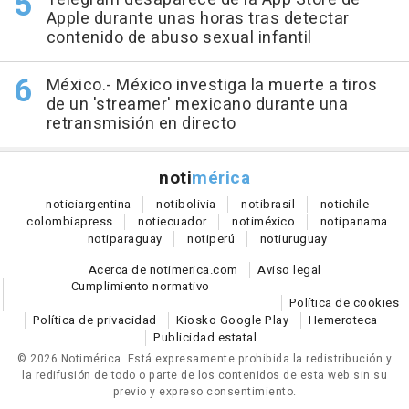
Apple durante unas horas tras detectar
contenido de abuso sexual infantil
México.- México investiga la muerte a tiros
de un 'streamer' mexicano durante una
retransmisión en directo
noti
mérica
notici
argentina
noti
bolivia
noti
brasil
noti
chile
colombia
press
noti
ecuador
noti
méxico
noti
panama
noti
paraguay
noti
perú
noti
uruguay
Acerca de notimerica.com
Aviso legal
Cumplimiento normativo
Política de cookies
Política de privacidad
Kiosko Google Play
Hemeroteca
Publicidad estatal
© 2026 Notimérica.
Está expresamente prohibida la redistribución y
la redifusión de todo o parte de los contenidos de esta web sin su
previo y expreso consentimiento.