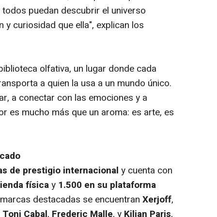
e todos puedan descubrir el universo
 y curiosidad que ella", explican los
blioteca olfativa, un lugar donde cada
transporta a quien la usa a un mundo único.
ar, a conectar con las emociones y a
tor es mucho más que un aroma: es arte, es
rcado
s de prestigio internacional
y cuenta con
ienda física
y
1.500 en su plataforma
as marcas destacadas se encuentran
Xerjoff
,
,
Toni Cabal
,
Frederic Malle
, y
Kilian Paris
,