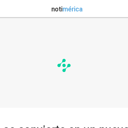
noti
mérica