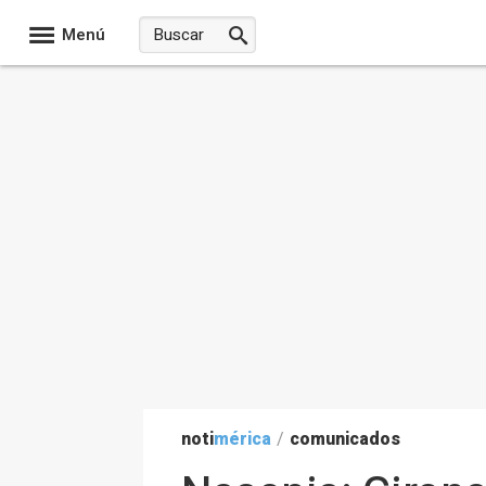
Menú
noti
mérica
/
comunicados