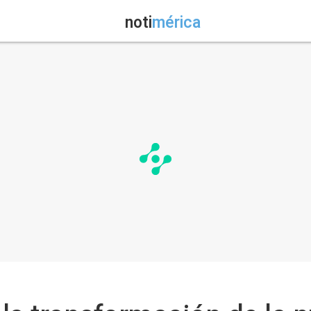
noti
mérica