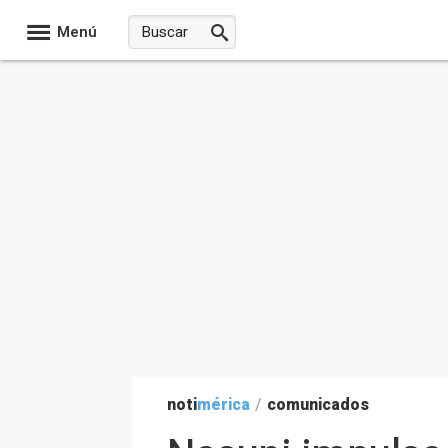
Menú
noti
mérica
/
comunicados