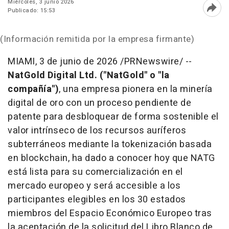
Miércoles, 3 junio 2026
Publicado: 15:53
Abri
(Información remitida por la empresa firmante)
MIAMI
,
3 de junio de 2026
/PRNewswire/ --
NatGold Digital Ltd. ("NatGold" o "la
compañía")
, una empresa pionera en la minería
digital de oro con un proceso pendiente de
patente para desbloquear de forma sostenible el
valor intrínseco de los recursos auríferos
subterráneos mediante la tokenización basada
en blockchain, ha dado a conocer hoy que NATG
está lista para su comercialización en el
mercado europeo y será accesible a los
participantes elegibles en los 30 estados
miembros del Espacio Económico Europeo tras
la aceptación de la solicitud del Libro Blanco de