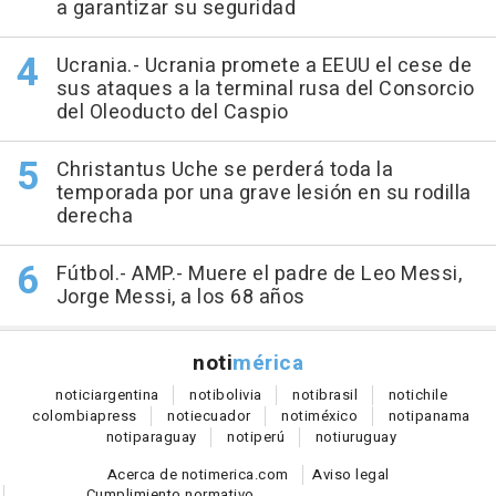
a garantizar su seguridad
Ucrania.- Ucrania promete a EEUU el cese de
sus ataques a la terminal rusa del Consorcio
del Oleoducto del Caspio
Christantus Uche se perderá toda la
temporada por una grave lesión en su rodilla
derecha
Fútbol.- AMP.- Muere el padre de Leo Messi,
Jorge Messi, a los 68 años
noti
mérica
notici
argentina
noti
bolivia
noti
brasil
noti
chile
colombia
press
noti
ecuador
noti
méxico
noti
panama
noti
paraguay
noti
perú
noti
uruguay
Acerca de notimerica.com
Aviso legal
Cumplimiento normativo