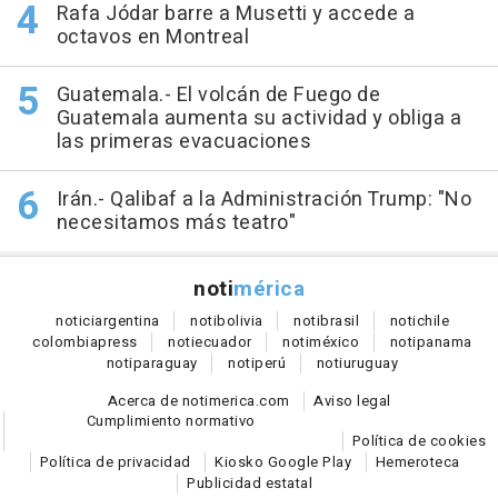
Rafa Jódar barre a Musetti y accede a
octavos en Montreal
Guatemala.- El volcán de Fuego de
Guatemala aumenta su actividad y obliga a
las primeras evacuaciones
Irán.- Qalibaf a la Administración Trump: "No
necesitamos más teatro"
noti
mérica
notici
argentina
noti
bolivia
noti
brasil
noti
chile
colombia
press
noti
ecuador
noti
méxico
noti
panama
noti
paraguay
noti
perú
noti
uruguay
Acerca de notimerica.com
Aviso legal
Cumplimiento normativo
Política de cookies
Política de privacidad
Kiosko Google Play
Hemeroteca
Publicidad estatal