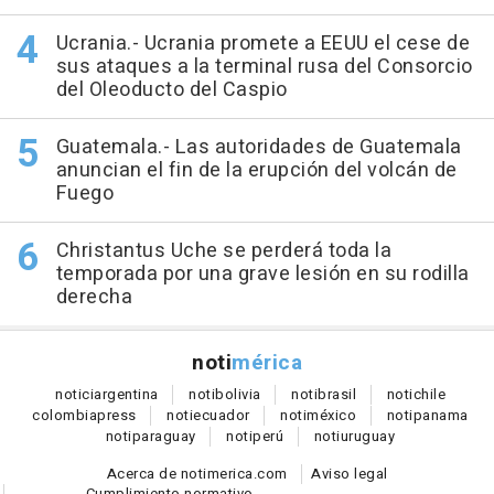
Ucrania.- Ucrania promete a EEUU el cese de
sus ataques a la terminal rusa del Consorcio
del Oleoducto del Caspio
Guatemala.- Las autoridades de Guatemala
anuncian el fin de la erupción del volcán de
Fuego
Christantus Uche se perderá toda la
temporada por una grave lesión en su rodilla
derecha
noti
mérica
notici
argentina
noti
bolivia
noti
brasil
noti
chile
colombia
press
noti
ecuador
noti
méxico
noti
panama
noti
paraguay
noti
perú
noti
uruguay
Acerca de notimerica.com
Aviso legal
Cumplimiento normativo