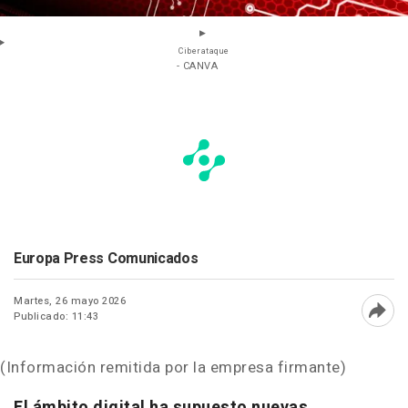
Ciberataque
- CANVA
Europa Press Comunicados
Martes, 26 mayo 2026
Publicado: 11:43
Abri
(Información remitida por la empresa firmante)
El ámbito digital ha supuesto nuevas