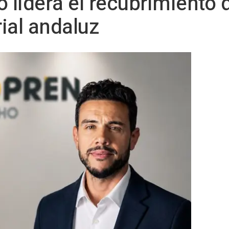
lidera el recubrimiento d
rial andaluz