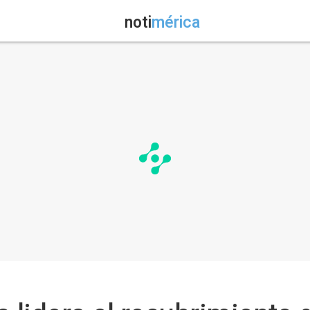
noti
mérica