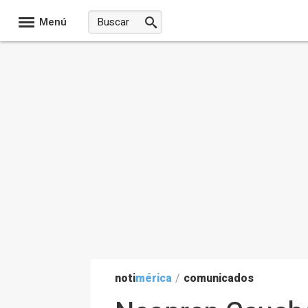
Menú
noti
mérica
/
comunicados