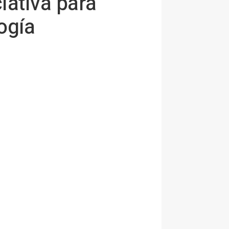
iativa para
ogía