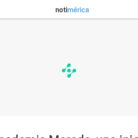
noti
mérica