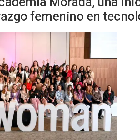
ademia Morada, una inic
erazgo femenino en tecnol