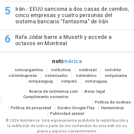
Irán.- EEUU sanciona a dos casas de cambio,
cinco empresas y cuatro personas del
sistema bancario "fantasma" de Irán
Rafa Jódar barre a Musetti y accede a
octavos en Montreal
noti
mérica
notici
argentina
noti
bolivia
noti
brasil
noti
chile
colombia
press
noti
ecuador
noti
méxico
noti
panama
noti
paraguay
noti
perú
noti
uruguay
Acerca de notimerica.com
Aviso legal
Cumplimiento normativo
Política de cookies
Política de privacidad
Kiosko Google Play
Hemeroteca
Publicidad estatal
© 2026 Notimérica.
Está expresamente prohibida la redistribución y
la redifusión de todo o parte de los contenidos de esta web sin su
previo y expreso consentimiento.