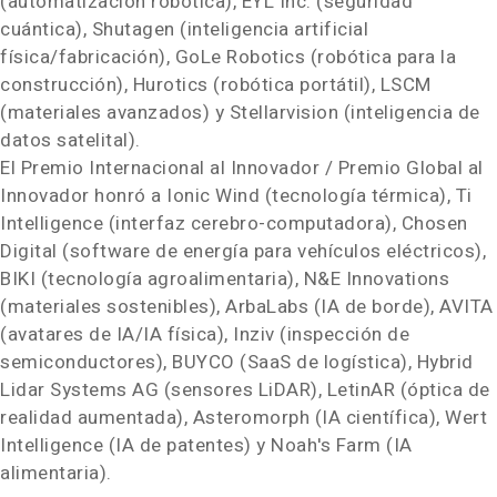
(automatización robótica), EYL Inc. (seguridad
cuántica), Shutagen (inteligencia artificial
física/fabricación), GoLe Robotics (robótica para la
construcción), Hurotics (robótica portátil), LSCM
(materiales avanzados) y Stellarvision (inteligencia de
datos satelital).
El Premio Internacional al Innovador / Premio Global al
Innovador honró a Ionic Wind (tecnología térmica), Ti
Intelligence (interfaz cerebro-computadora), Chosen
Digital (software de energía para vehículos eléctricos),
BIKI (tecnología agroalimentaria), N&E Innovations
(materiales sostenibles), ArbaLabs (IA de borde), AVITA
(avatares de IA/IA física), Inziv (inspección de
semiconductores), BUYCO (SaaS de logística), Hybrid
Lidar Systems AG (sensores LiDAR), LetinAR (óptica de
realidad aumentada), Asteromorph (IA científica), Wert
Intelligence (IA de patentes) y Noah's Farm (IA
alimentaria).