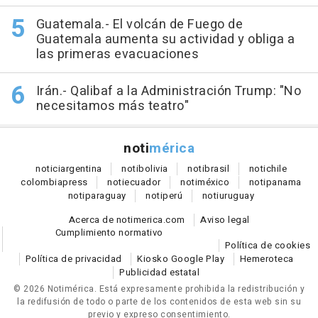
Guatemala.- El volcán de Fuego de
Guatemala aumenta su actividad y obliga a
las primeras evacuaciones
Irán.- Qalibaf a la Administración Trump: "No
necesitamos más teatro"
noti
mérica
notici
argentina
noti
bolivia
noti
brasil
noti
chile
colombia
press
noti
ecuador
noti
méxico
noti
panama
noti
paraguay
noti
perú
noti
uruguay
Acerca de notimerica.com
Aviso legal
Cumplimiento normativo
Política de cookies
Política de privacidad
Kiosko Google Play
Hemeroteca
Publicidad estatal
© 2026 Notimérica.
Está expresamente prohibida la redistribución y
la redifusión de todo o parte de los contenidos de esta web sin su
previo y expreso consentimiento.