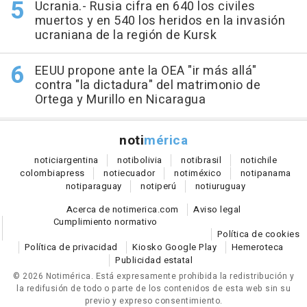
Ucrania.- Rusia cifra en 640 los civiles
muertos y en 540 los heridos en la invasión
ucraniana de la región de Kursk
EEUU propone ante la OEA "ir más allá"
contra "la dictadura" del matrimonio de
Ortega y Murillo en Nicaragua
noti
mérica
notici
argentina
noti
bolivia
noti
brasil
noti
chile
colombia
press
noti
ecuador
noti
méxico
noti
panama
noti
paraguay
noti
perú
noti
uruguay
Acerca de notimerica.com
Aviso legal
Cumplimiento normativo
Política de cookies
Política de privacidad
Kiosko Google Play
Hemeroteca
Publicidad estatal
© 2026 Notimérica.
Está expresamente prohibida la redistribución y
la redifusión de todo o parte de los contenidos de esta web sin su
previo y expreso consentimiento.