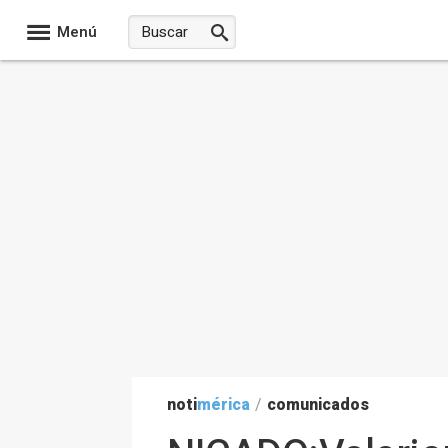
Menú
noti
mérica
/
comunicados