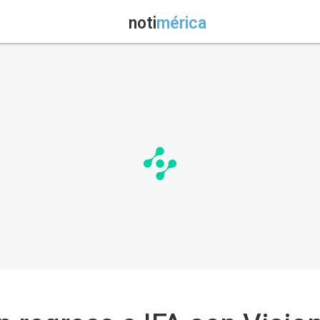
noti
mérica