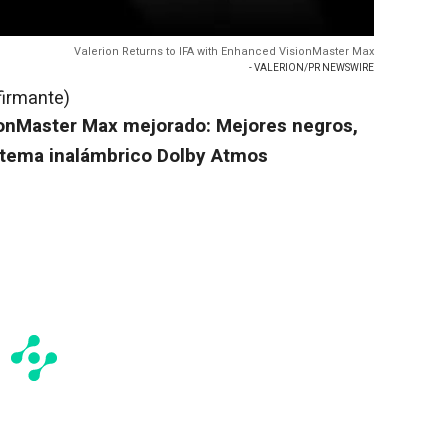
Valerion Returns to IFA with Enhanced VisionMaster Max
- VALERION/PR NEWSWIRE
firmante)
sionMaster Max mejorado: Mejores negros,
istema inalámbrico Dolby Atmos