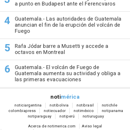
a punto en Budapest ante el Ferencvaros
Guatemala.- Las autoridades de Guatemala
anuncian el fin de la erupción del volcán de
Fuego
Rafa Jódar barre a Musetti y accede a
octavos en Montreal
Guatemala.- El volcán de Fuego de
Guatemala aumenta su actividad y obliga a
las primeras evacuaciones
noti
mérica
notici
argentina
noti
bolivia
noti
brasil
noti
chile
colombia
press
noti
ecuador
noti
méxico
noti
panama
noti
paraguay
noti
perú
noti
uruguay
Acerca de notimerica.com
Aviso legal