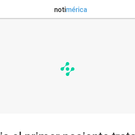
noti
mérica