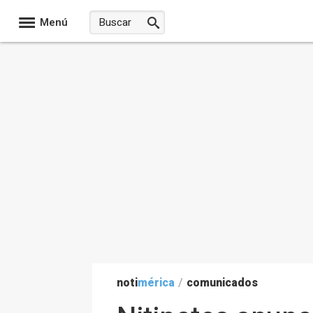
Menú
noti
mérica
/
comunicados