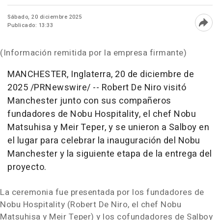
Sábado, 20 diciembre 2025
Publicado: 13:33
Abri
(Información remitida por la empresa firmante)
MANCHESTER, Inglaterra
,
20 de diciembre de
2025
/PRNewswire/ --
Robert De Niro
visitó
Manchester junto con sus compañeros
fundadores de Nobu Hospitality, el chef
Nobu
Matsuhisa
y Meir Teper, y se unieron a Salboy en
el lugar para celebrar la inauguración del
Nobu
Manchester
y la siguiente etapa de la entrega del
proyecto.
La ceremonia fue presentada por los fundadores de
Nobu Hospitality (
Robert De Niro
, el chef
Nobu
Matsuhisa
y Meir Teper) y los cofundadores de Salboy