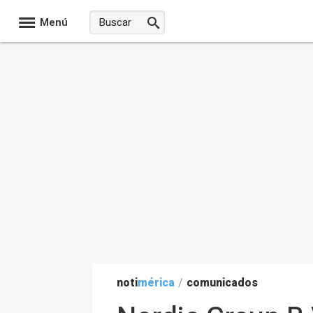
Menú
noti
mérica
/
comunicados