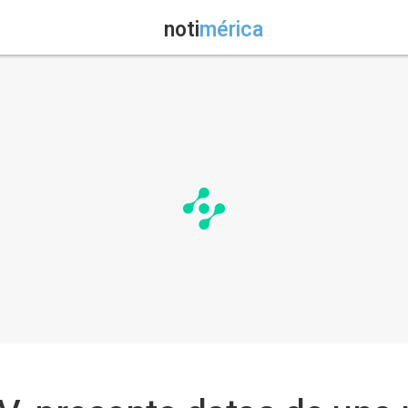
noti
mérica