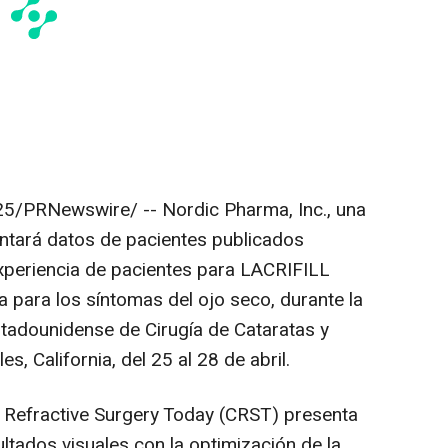
25
/PRNewswire/ --
Nordic Pharma
,
Inc
., una
entará datos de pacientes publicados
xperiencia de pacientes para
LACRIFILL
ia para los síntomas del ojo seco, durante la
tadounidense de Cirugía de Cataratas y
les,
California
, del 25 al 28 de abril.
 Refractive Surgery Today
(CRST) presenta
ltados visuales con la optimización de la