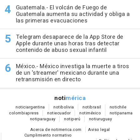
Guatemala.- El volcán de Fuego de
Guatemala aumenta su actividad y obliga a
las primeras evacuaciones
Telegram desaparece de la App Store de
Apple durante unas horas tras detectar
contenido de abuso sexual infantil
México.- México investiga la muerte a tiros
de un 'streamer' mexicano durante una
retransmisión en directo
noti
mérica
notici
argentina
noti
bolivia
noti
brasil
noti
chile
colombia
press
noti
ecuador
noti
méxico
noti
panama
noti
paraguay
noti
perú
noti
uruguay
Acerca de notimerica.com
Aviso legal
Cumplimiento normativo