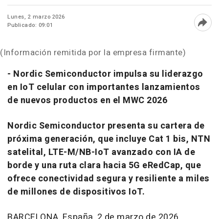
Lunes, 2 marzo 2026
Publicado: 09:01
Abri
(Información remitida por la empresa firmante)
- Nordic Semiconductor impulsa su liderazgo
en IoT celular con importantes lanzamientos
de nuevos productos en el MWC 2026
Nordic Semiconductor presenta su cartera de
próxima generación, que incluye Cat 1 bis, NTN
satelital, LTE-M/NB-IoT avanzado con IA de
borde y una ruta clara hacia 5G eRedCap, que
ofrece conectividad segura y resiliente a miles
de millones de dispositivos IoT.
BARCELONA, España
,
2 de marzo de 2026