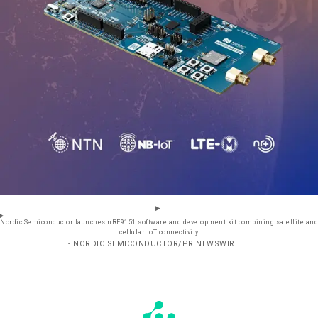
Nordic Semiconductor launches nRF9151 software and development kit combining satellite and
cellular IoT connectivity
- NORDIC SEMICONDUCTOR/PR NEWSWIRE