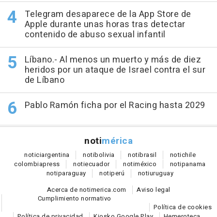
Telegram desaparece de la App Store de
Apple durante unas horas tras detectar
contenido de abuso sexual infantil
Líbano.- Al menos un muerto y más de diez
heridos por un ataque de Israel contra el sur
de Líbano
Pablo Ramón ficha por el Racing hasta 2029
noti
mérica
notici
argentina
noti
bolivia
noti
brasil
noti
chile
colombia
press
noti
ecuador
noti
méxico
noti
panama
noti
paraguay
noti
perú
noti
uruguay
Acerca de notimerica.com
Aviso legal
Cumplimiento normativo
Política de cookies
Política de privacidad
Kiosko Google Play
Hemeroteca