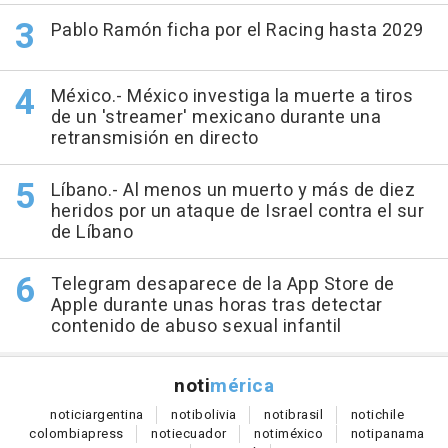
Pablo Ramón ficha por el Racing hasta 2029
México.- México investiga la muerte a tiros
de un 'streamer' mexicano durante una
retransmisión en directo
Líbano.- Al menos un muerto y más de diez
heridos por un ataque de Israel contra el sur
de Líbano
Telegram desaparece de la App Store de
Apple durante unas horas tras detectar
contenido de abuso sexual infantil
noti
mérica
notici
argentina
noti
bolivia
noti
brasil
noti
chile
colombia
press
noti
ecuador
noti
méxico
noti
panama