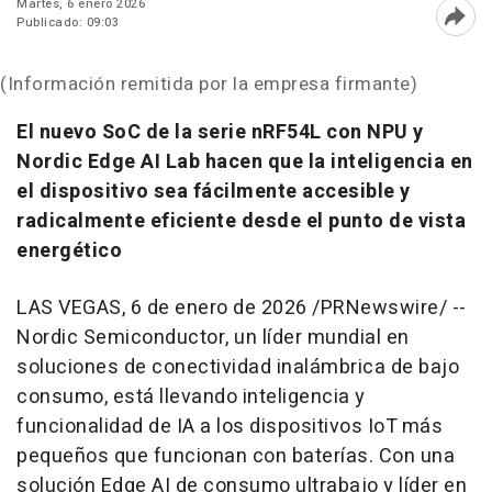
Martes, 6 enero 2026
Publicado: 09:03
Abri
(Información remitida por la empresa firmante)
El nuevo SoC de la serie nRF54L con NPU y
Nordic Edge AI Lab hacen que la inteligencia en
el dispositivo sea fácilmente accesible y
radicalmente eficiente desde el punto de vista
energético
LAS VEGAS
,
6 de enero de 2026
/PRNewswire/ --
Nordic Semiconductor, un líder mundial en
soluciones de conectividad inalámbrica de bajo
consumo, está llevando inteligencia y
funcionalidad de IA a los dispositivos IoT más
pequeños que funcionan con baterías. Con una
solución Edge AI de consumo ultrabajo y líder en