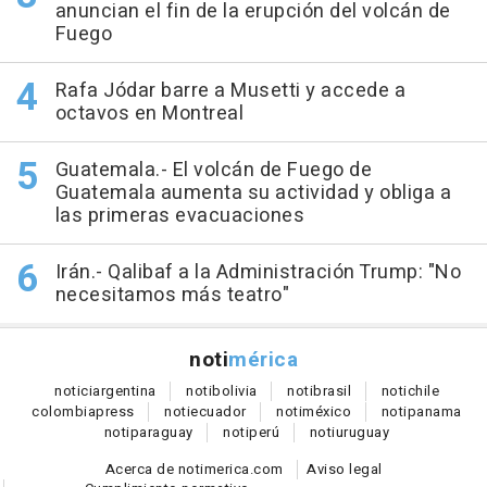
anuncian el fin de la erupción del volcán de
Fuego
Rafa Jódar barre a Musetti y accede a
octavos en Montreal
Guatemala.- El volcán de Fuego de
Guatemala aumenta su actividad y obliga a
las primeras evacuaciones
Irán.- Qalibaf a la Administración Trump: "No
necesitamos más teatro"
noti
mérica
notici
argentina
noti
bolivia
noti
brasil
noti
chile
colombia
press
noti
ecuador
noti
méxico
noti
panama
noti
paraguay
noti
perú
noti
uruguay
Acerca de notimerica.com
Aviso legal