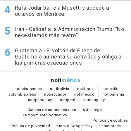
Rafa Jódar barre a Musetti y accede a
octavos en Montreal
Irán.- Qalibaf a la Administración Trump: "No
necesitamos más teatro"
Guatemala.- El volcán de Fuego de
Guatemala aumenta su actividad y obliga a
las primeras evacuaciones
noti
mérica
notici
argentina
noti
bolivia
noti
brasil
noti
chile
colombia
press
noti
ecuador
noti
méxico
noti
panama
noti
paraguay
noti
perú
noti
uruguay
Acerca de notimerica.com
Aviso legal
Cumplimiento normativo
Política de cookies
Política de privacidad
Kiosko Google Play
Hemeroteca