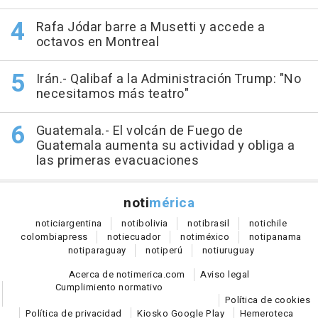
Rafa Jódar barre a Musetti y accede a
octavos en Montreal
Irán.- Qalibaf a la Administración Trump: "No
necesitamos más teatro"
Guatemala.- El volcán de Fuego de
Guatemala aumenta su actividad y obliga a
las primeras evacuaciones
noti
mérica
notici
argentina
noti
bolivia
noti
brasil
noti
chile
colombia
press
noti
ecuador
noti
méxico
noti
panama
noti
paraguay
noti
perú
noti
uruguay
Acerca de notimerica.com
Aviso legal
Cumplimiento normativo
Política de cookies
Política de privacidad
Kiosko Google Play
Hemeroteca