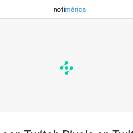
noti
mérica