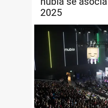
nubia se asocia
2025