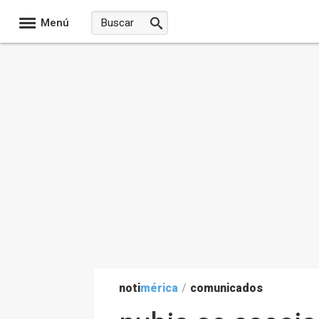
Menú
noti
mérica
/
comunicados