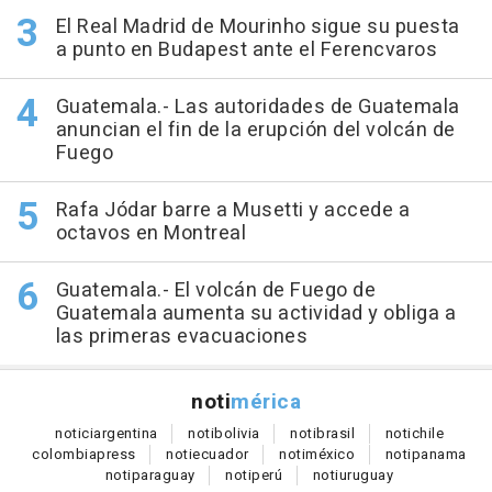
El Real Madrid de Mourinho sigue su puesta
a punto en Budapest ante el Ferencvaros
Guatemala.- Las autoridades de Guatemala
anuncian el fin de la erupción del volcán de
Fuego
Rafa Jódar barre a Musetti y accede a
octavos en Montreal
Guatemala.- El volcán de Fuego de
Guatemala aumenta su actividad y obliga a
las primeras evacuaciones
noti
mérica
notici
argentina
noti
bolivia
noti
brasil
noti
chile
colombia
press
noti
ecuador
noti
méxico
noti
panama
noti
paraguay
noti
perú
noti
uruguay