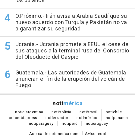
los 68 años
O.Próximo.- Irán avisa a Arabia Saudí que su
nuevo acuerdo con Turquía y Pakistán no va
a garantizar su seguridad
Ucrania.- Ucrania promete a EEUU el cese de
sus ataques a la terminal rusa del Consorcio
del Oleoducto del Caspio
Guatemala.- Las autoridades de Guatemala
anuncian el fin de la erupción del volcán de
Fuego
noti
mérica
notici
argentina
noti
bolivia
noti
brasil
noti
chile
colombia
press
noti
ecuador
noti
méxico
noti
panama
noti
paraguay
noti
perú
noti
uruguay
Acerca de notimerica.com
Aviso legal